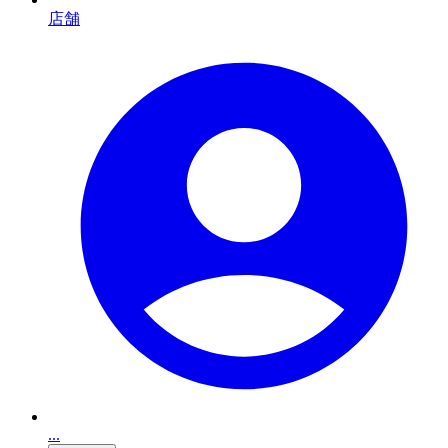
店舗
...