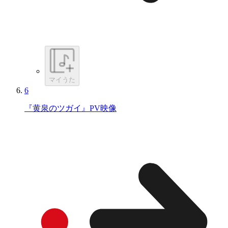
マイうた
6
『黄泉のツガイ』PV映像