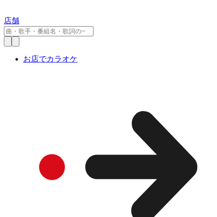
店舗
お店でカラオケ