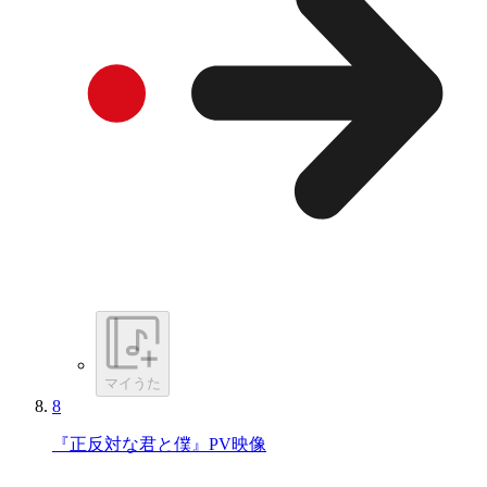
マイうた
8
『正反対な君と僕』PV映像