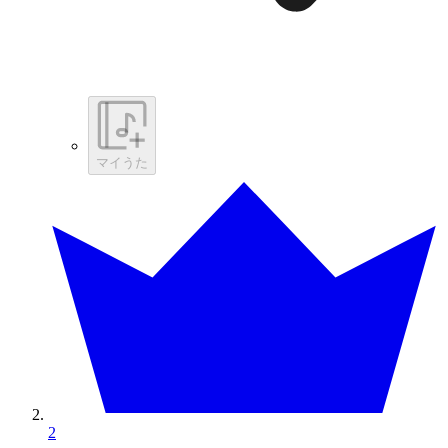
マイうた
2