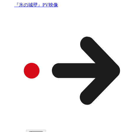
『氷の城壁』PV映像