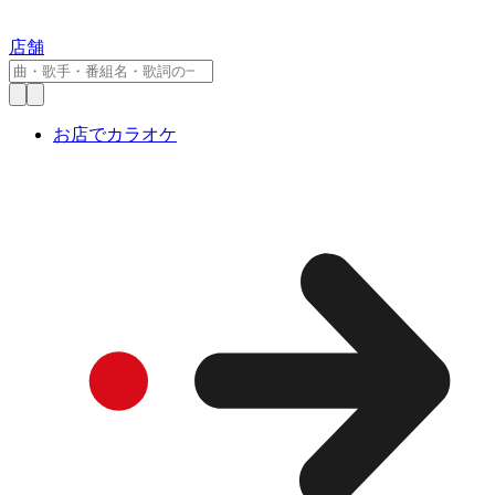
店舗
お店でカラオケ