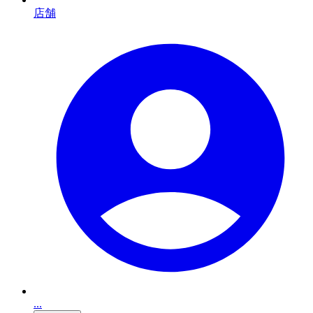
店舗
...