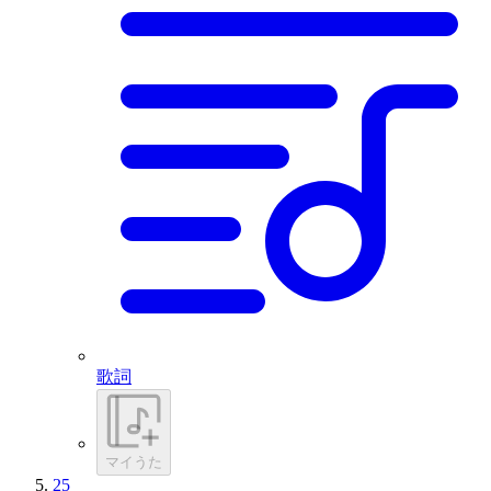
歌詞
マイうた
25