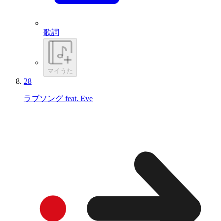
歌詞
マイうた
28
ラブソング feat. Eve