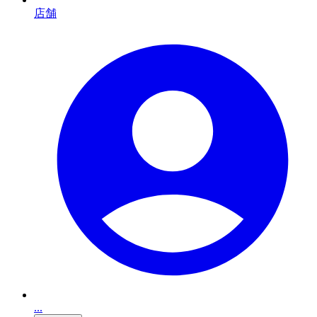
店舗
...