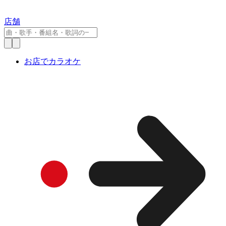
店舗
お店でカラオケ