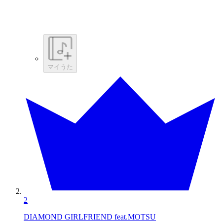
マイうた
2
DIAMOND GIRLFRIEND feat.MOTSU