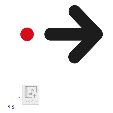
マイうた
9