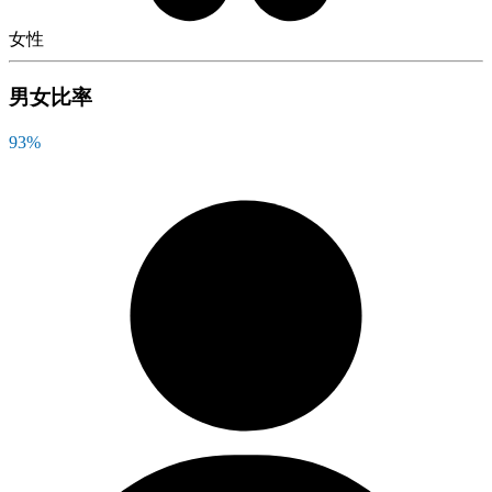
女性
男女比率
93
%