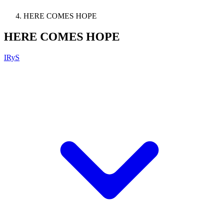
HERE COMES HOPE
HERE COMES HOPE
IRyS