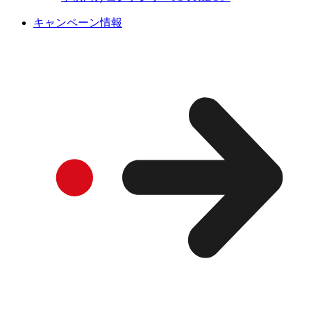
キャンペーン情報