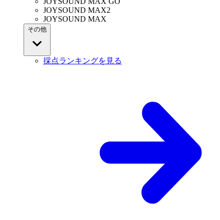
JOYSOUND MAX GO
JOYSOUND MAX2
JOYSOUND MAX
その他
採点ランキングを見る