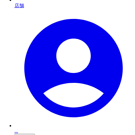
店舗
...