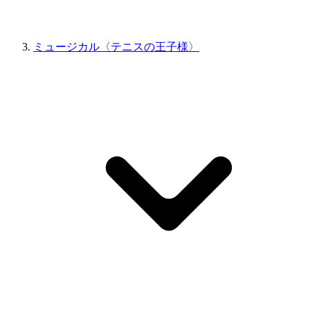
ミュージカル〈テニスの王子様〉