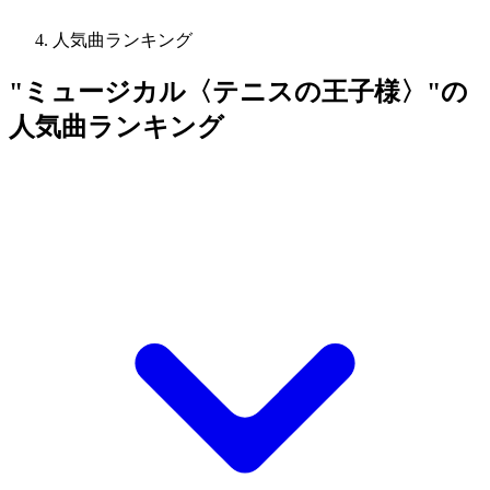
人気曲ランキング
"ミュージカル〈テニスの王子様〉"の
人気曲ランキング