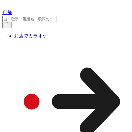
店舗
お店でカラオケ