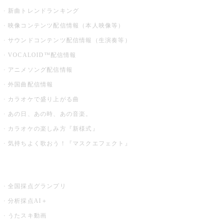
新曲トレンドランキング
映像コンテンツ配信情報（本人映像等）
サウンドコンテンツ配信情報（生演奏等）
VOCALOID™配信情報
アニメソング配信情報
外国曲配信情報
カラオケで盛り上がる曲
あの日、あの時、あの音楽。
カラオケの楽しみ方『新様式』
気持ちよく歌おう！『マスクエフェクト』
お店でもっと楽しむ
全国採点グランプリ
分析採点AI＋
うたスキ動画