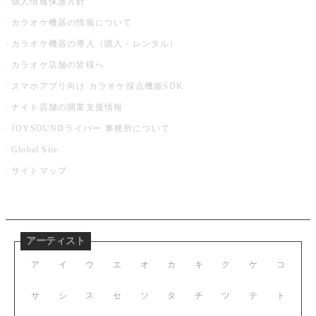
個人情報保護方針
カラオケ機器の情報について
カラオケ機器の導入（購入・レンタル）
カラオケ店舗の皆様へ
スマホアプリ向け カラオケ採点機能SDK
ナイト店舗の開業支援情報
JOYSOUNDライバー 事務所について
Global Site
サイトマップ
アーティスト
ア
イ
ウ
エ
オ
カ
キ
ク
ケ
コ
サ
シ
ス
セ
ソ
タ
チ
ツ
テ
ト