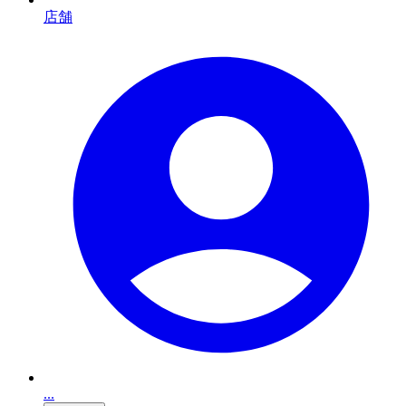
店舗
...