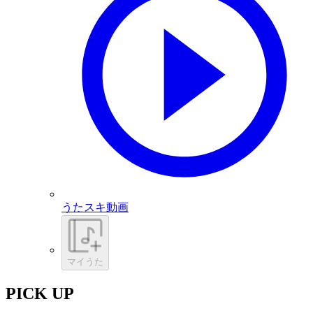
うたスキ動画
マイうた
PICK UP