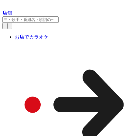
店舗
お店でカラオケ