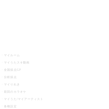
カラオケ店舗検索
全国カラオケ大会
イベント・キャンペーン
うたスキ
マイルーム
マイうたスキ動画
全国採点GP
分析採点
マイりれき
前回のカラオケ
マイうた/マイアーティスト
各種設定