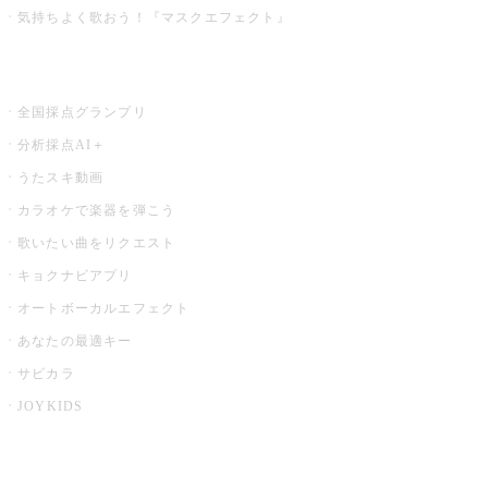
気持ちよく歌おう！『マスクエフェクト』
お店でもっと楽しむ
全国採点グランプリ
分析採点AI＋
うたスキ動画
カラオケで楽器を弾こう
歌いたい曲をリクエスト
キョクナビアプリ
オートボーカルエフェクト
あなたの最適キー
サビカラ
JOYKIDS
X PARK