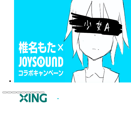
JOYSOUND.comトップ
カラオケ楽曲・歌詞検索