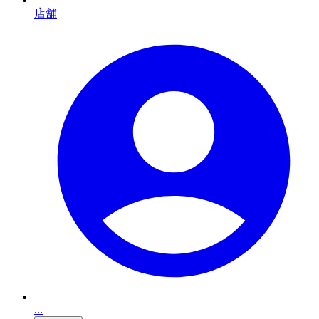
店舗
...