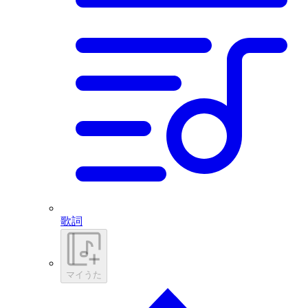
歌詞
マイうた