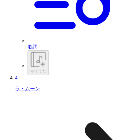
歌詞
マイうた
4
ラ・ムーン