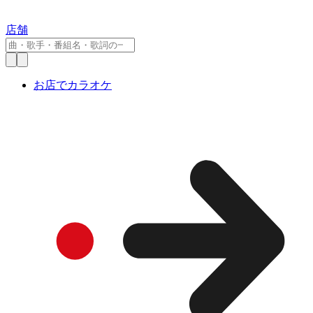
店舗
お店でカラオケ