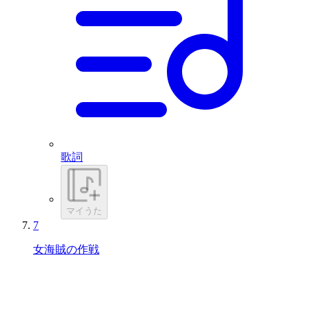
歌詞
マイうた
7
女海賊の作戦