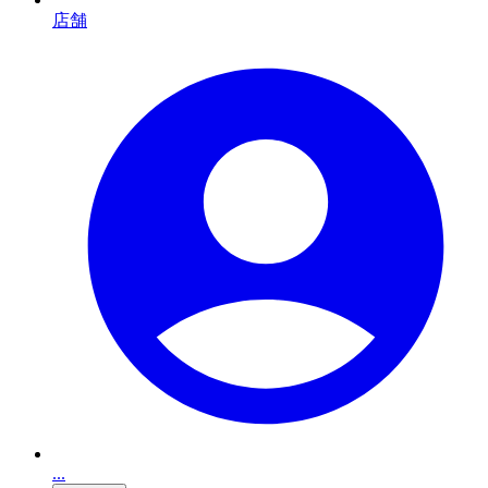
店舗
...