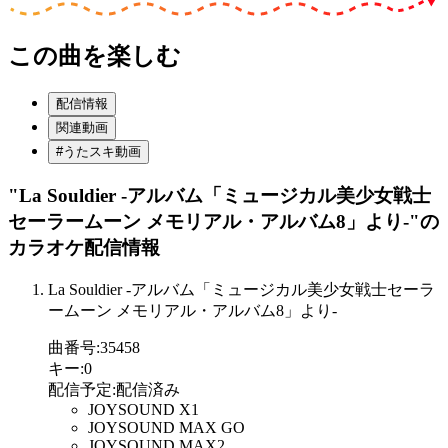
この曲を楽しむ
配信情報
関連動画
#うたスキ動画
"La Souldier -アルバム「ミュージカル美少女戦士
セーラームーン メモリアル・アルバム8」より-"
の
カラオケ配信情報
La Souldier -アルバム「ミュージカル美少女戦士セーラ
ームーン メモリアル・アルバム8」より-
曲番号
:
35458
キー
:
0
配信予定
:
配信済み
JOYSOUND X1
JOYSOUND MAX GO
JOYSOUND MAX2