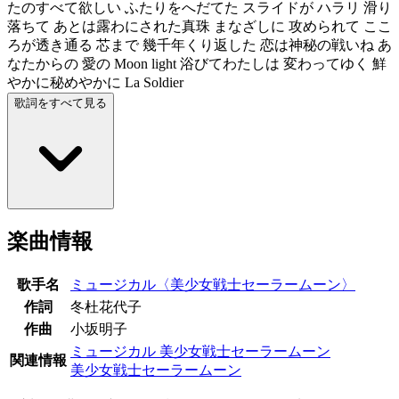
たのすべて欲しい ふたりをへだてた スライドが ハラリ 滑り
落ちて あとは露わにされた真珠 まなざしに 攻められて ここ
ろが透き通る 芯まで 幾千年くり返した 恋は神秘の戦いね あ
なたからの 愛の Moon light 浴びてわたしは 変わってゆく 鮮
やかに秘めやかに La Soldier
歌詞をすべて見る
楽曲情報
歌手名
ミュージカル〈美少女戦士セーラームーン〉
作詞
冬杜花代子
作曲
小坂明子
ミュージカル 美少女戦士セーラームーン
関連情報
美少女戦士セーラームーン