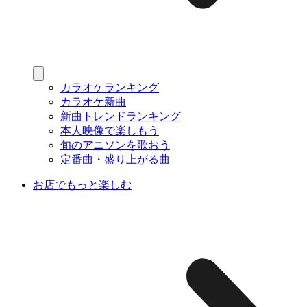
カラオケランキング
カラオケ新曲
新曲トレンドランキング
本人映像で楽しもう
旬のアニソンを歌おう
定番曲・盛り上がる曲
お店でもっと楽しむ