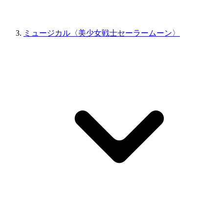
ミュージカル〈美少女戦士セーラームーン〉