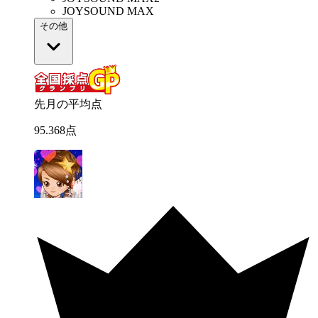
JOYSOUND MAX
その他
先月の平均点
95
.
368
点