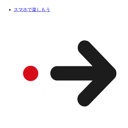
スマホで楽しもう