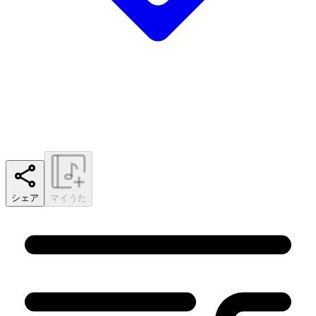
シェア
マイうた