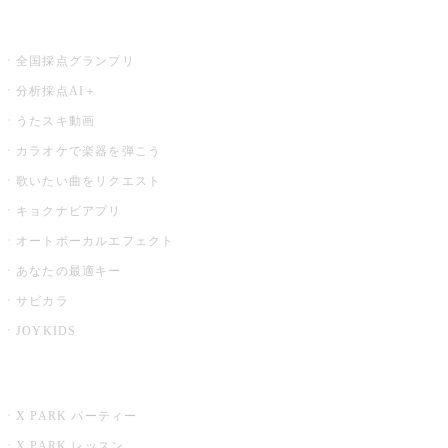
お店でもっと楽しむ
全国採点グランプリ
分析採点AI＋
うたスキ動画
カラオケで楽器を弾こう
歌いたい曲をリクエスト
キョクナビアプリ
オートボーカルエフェクト
あなたの最適キー
サビカラ
JOYKIDS
X PARK
X PARK パーティー
X PARK レッスン