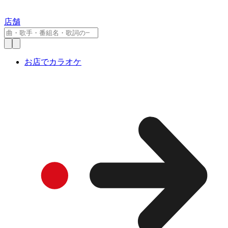
店舗
お店でカラオケ