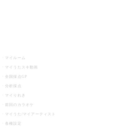
全国カラオケ大会
イベント・キャンペーン
うたスキ
マイルーム
マイうたスキ動画
全国採点GP
分析採点
マイりれき
前回のカラオケ
マイうた/マイアーティスト
各種設定
お店でカラオケ