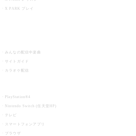
X PARK プレイ
みるハコ
うたスキ ミュージックポスト
みんなの配信中楽曲
サイトガイド
カラオケ配信
家庭用カラオケ
PlayStation®4
Nintendo Switch (任天堂HP)
テレビ
スマートフォンアプリ
ブラウザ