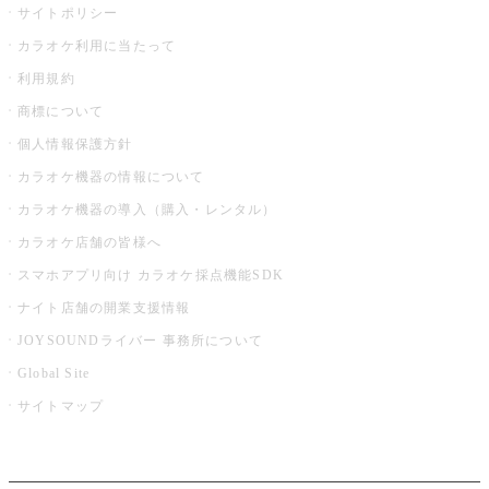
サイトポリシー
カラオケ利用に当たって
利用規約
商標について
個人情報保護方針
カラオケ機器の情報について
カラオケ機器の導入（購入・レンタル）
カラオケ店舗の皆様へ
スマホアプリ向け カラオケ採点機能SDK
ナイト店舗の開業支援情報
JOYSOUNDライバー 事務所について
Global Site
サイトマップ