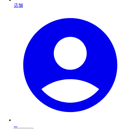
店舗
...