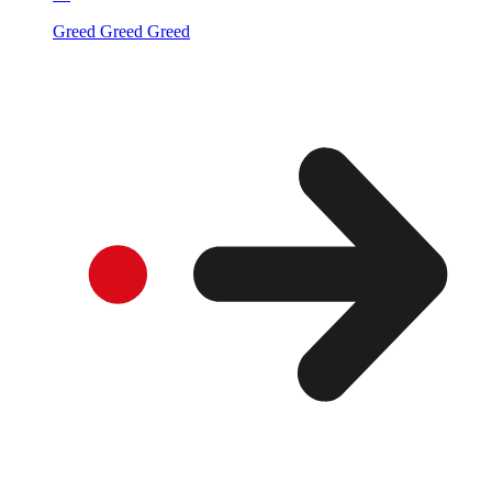
Greed Greed Greed