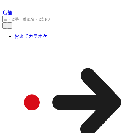
店舗
お店でカラオケ