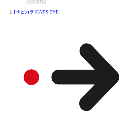
マイうた
[サビカラ]CAT'S EYE