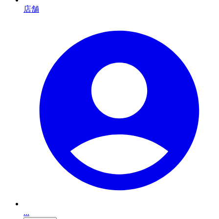
店舗
...