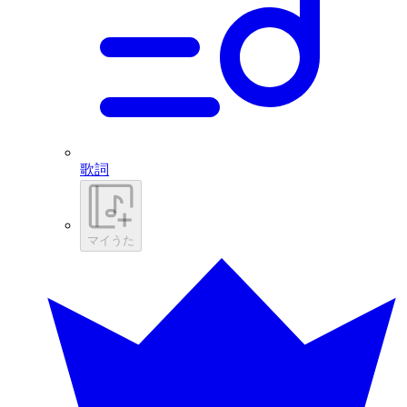
歌詞
マイうた