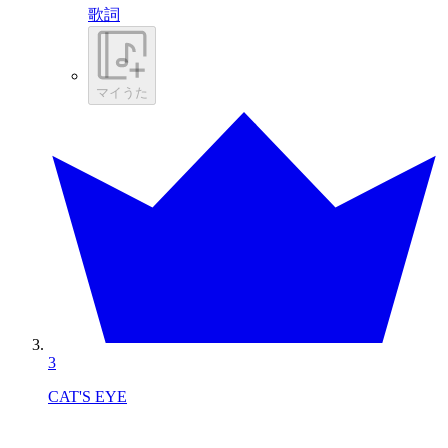
歌詞
マイうた
3
CAT'S EYE