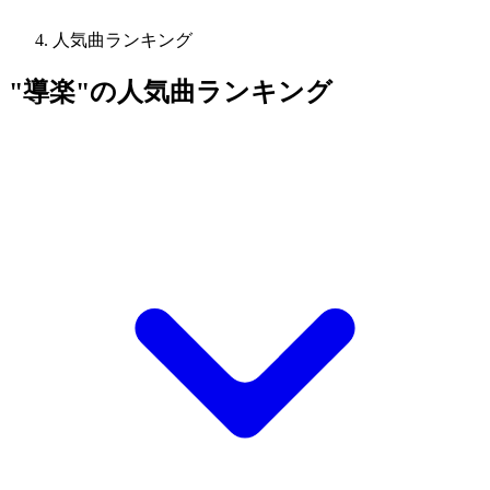
人気曲ランキング
"導楽"の人気曲ランキング