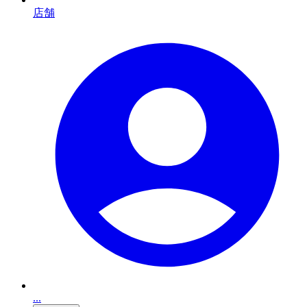
店舗
...