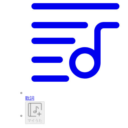
歌詞
マイうた