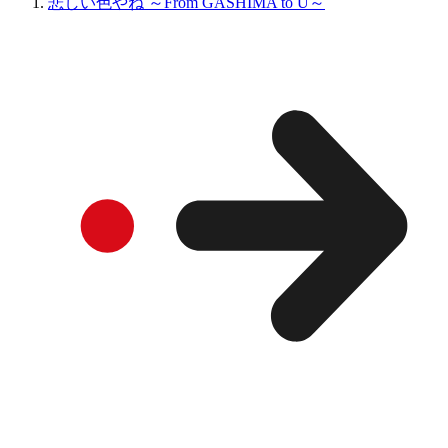
悲しい色やね ～From GASHIMA to U～