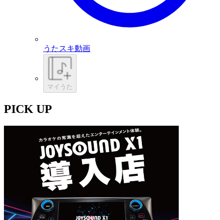
うたスキ動画
マイうた
PICK UP