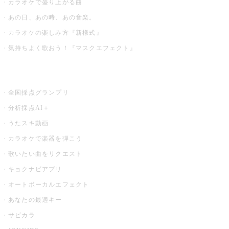
カラオケで盛り上がる曲
あの日、あの時、あの音楽。
カラオケの楽しみ方『新様式』
気持ちよく歌おう！『マスクエフェクト』
お店でもっと楽しむ
全国採点グランプリ
分析採点AI＋
うたスキ動画
カラオケで楽器を弾こう
歌いたい曲をリクエスト
キョクナビアプリ
オートボーカルエフェクト
あなたの最適キー
サビカラ