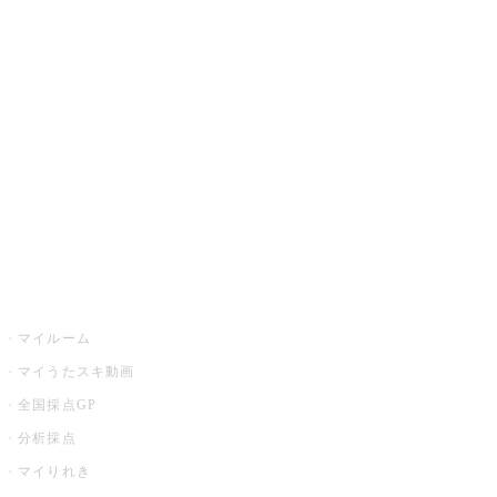
カラオケ楽曲・歌詞検索
カラオケ店舗検索
全国カラオケ大会
イベント・キャンペーン
うたスキ
マイルーム
マイうたスキ動画
全国採点GP
分析採点
マイりれき