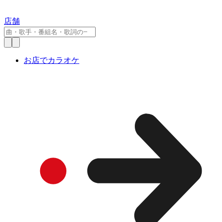
店舗
お店でカラオケ