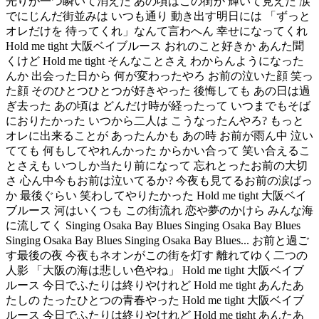
光りが一つ瞬いて消えた あの頃はこの街が 輝いて見えた 涙
でにじんだ街並みは いつも通り 動き出す明日には 「ずっと
オレだけを 待ってくれ」なんて言わへん 幸せになってくれ
Hold me tight 大阪ベイブルース おれのこと好きか あんた聞
くけど Hold me tight そんなことさえ わからんようになった
んか 出会った日から 何が変わったやろ お前の泣いた顔 笑っ
た顔 そのひとつひとつが好きやった 後悔しても あの日は過
ぎ去った あの頃は どんだけ時が経ったって いつまでもそば
におりたかった いつから二人は こうなったんやろ? もっと
オレに出来ることが あったんかも あの時 お前が雨ん中 泣い
てても 何もしてやれんかった からかい合って 笑い合えるこ
とさえも いつしか当たり前になって 忘れとったお前の大切
さ 心ん中今もお前は泣いてるか? 今夜も見てるお前の涙ばっ
か 最後ぐらい 笑わしてやりたかった Hold me tight 大阪ベイ
ブルース 河はいくつも この街流れ 恋や夢のかけら みんな海
に流してく Singing Osaka Bay Blues Singing Osaka Bay Blues
Singing Osaka Bay Blues Singing Osaka Bay Blues... お前と過ご
す最後の夜 今夜もネオンがこの街を灯す 離れてゆく二つの
人影 「大阪の海は悲しい色やね」 Hold me tight 大阪ベイブ
ルース 今日でふたりは終りやけれど Hold me tight あんたあ
たしの たったひとつの青春やった Hold me tight 大阪ベイブ
ルース 今日でふたりは終りやけれど Hold me tight あんたあ