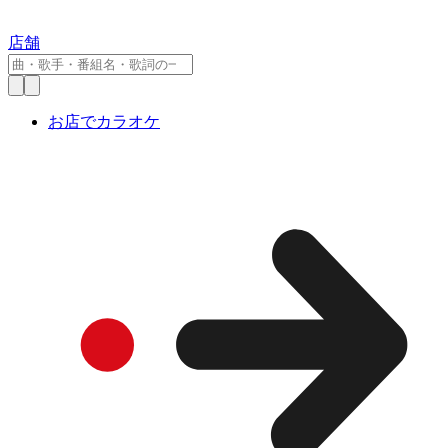
店舗
お店でカラオケ