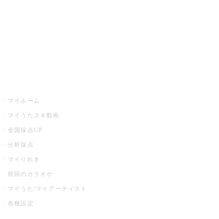
カラオケ店舗検索
全国カラオケ大会
イベント・キャンペーン
うたスキ
マイルーム
マイうたスキ動画
全国採点GP
分析採点
マイりれき
前回のカラオケ
マイうた/マイアーティスト
各種設定