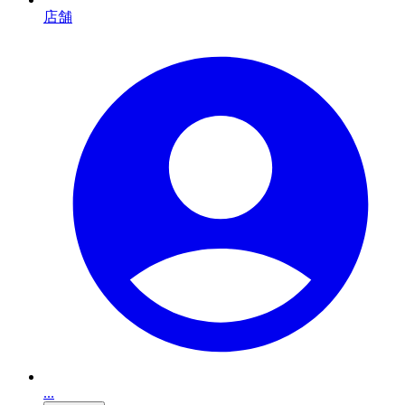
店舗
...