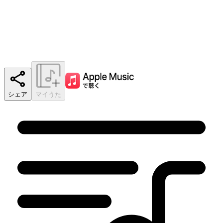
シェア
マイうた