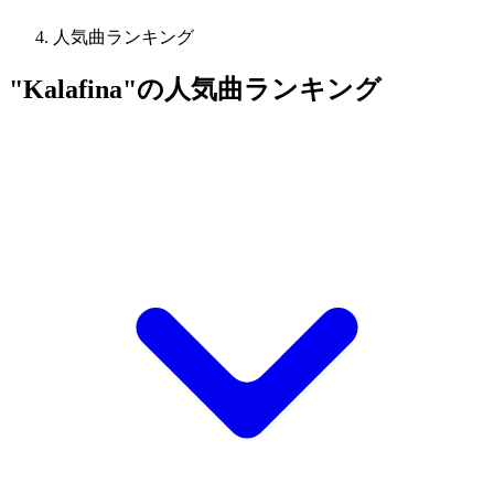
人気曲ランキング
"Kalafina"の人気曲ランキング