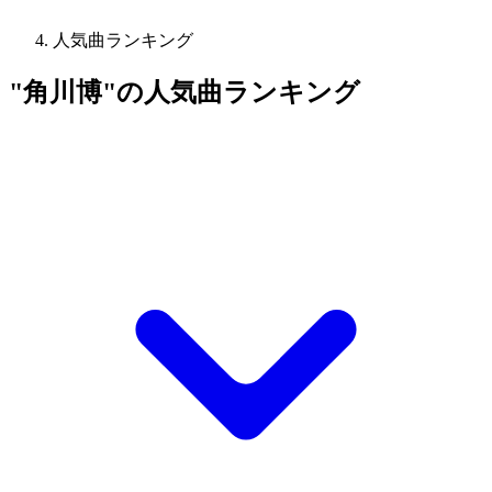
人気曲ランキング
"角川博"の人気曲ランキング