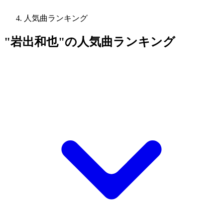
人気曲ランキング
"岩出和也"の人気曲ランキング