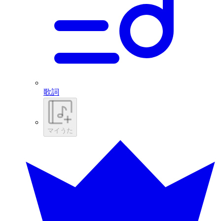
歌詞
マイうた