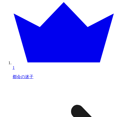
1
都会の迷子