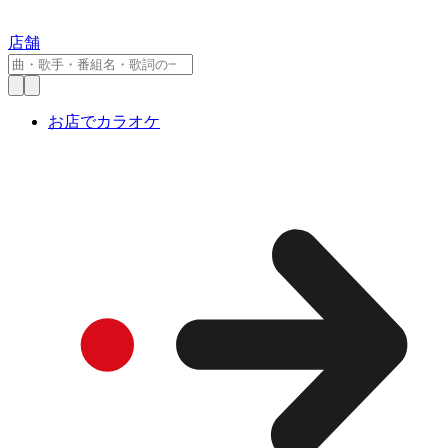
店舗
お店でカラオケ