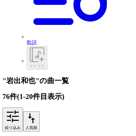
歌詞
マイうた
"岩出和也"の曲一覧
76
件
(1-20件目表示)
絞り込み
人気順