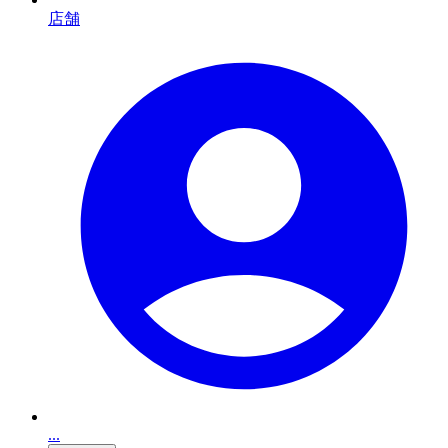
店舗
...