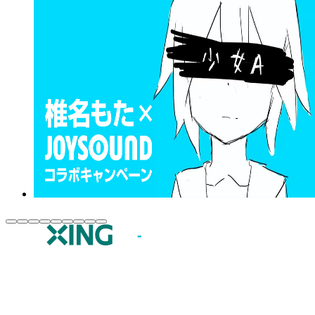
JOYSOUND.comトップ
カラオケ楽曲・歌詞検索