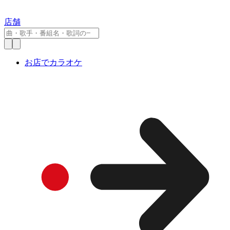
店舗
お店でカラオケ