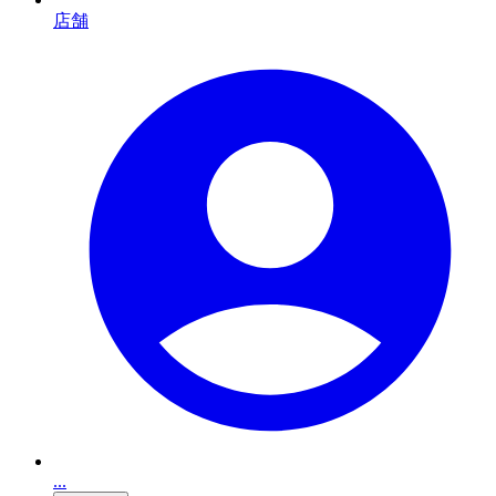
店舗
...