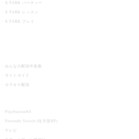
X PARK パーティー
X PARK レッスン
X PARK プレイ
みるハコ
うたスキ ミュージックポスト
みんなの配信中楽曲
サイトガイド
カラオケ配信
家庭用カラオケ
PlayStation®4
Nintendo Switch (任天堂HP)
テレビ