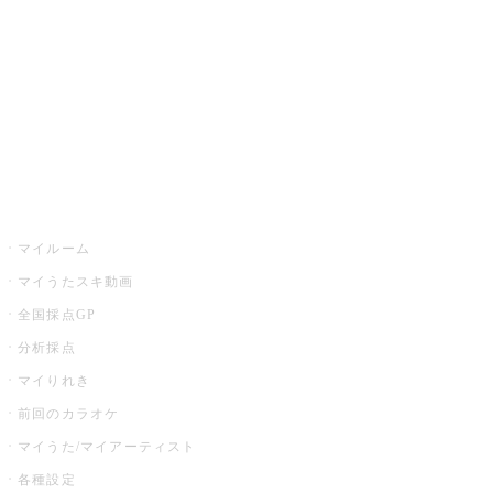
カラオケ店舗検索
全国カラオケ大会
イベント・キャンペーン
うたスキ
マイルーム
マイうたスキ動画
全国採点GP
分析採点
マイりれき
前回のカラオケ
マイうた/マイアーティスト
各種設定