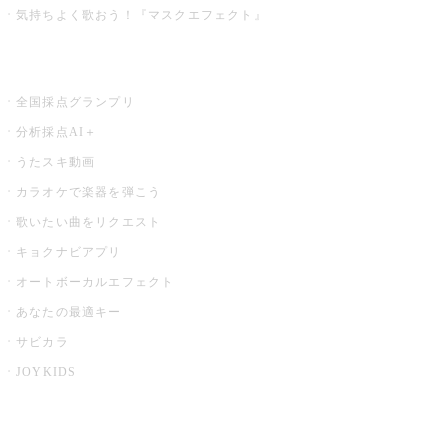
気持ちよく歌おう！『マスクエフェクト』
お店でもっと楽しむ
全国採点グランプリ
分析採点AI＋
うたスキ動画
カラオケで楽器を弾こう
歌いたい曲をリクエスト
キョクナビアプリ
オートボーカルエフェクト
あなたの最適キー
サビカラ
JOYKIDS
X PARK