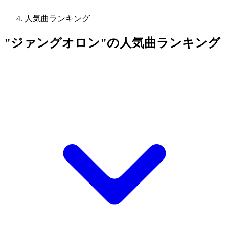
人気曲ランキング
"ジァングオロン"の人気曲ランキング