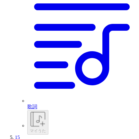
歌詞
マイうた
15