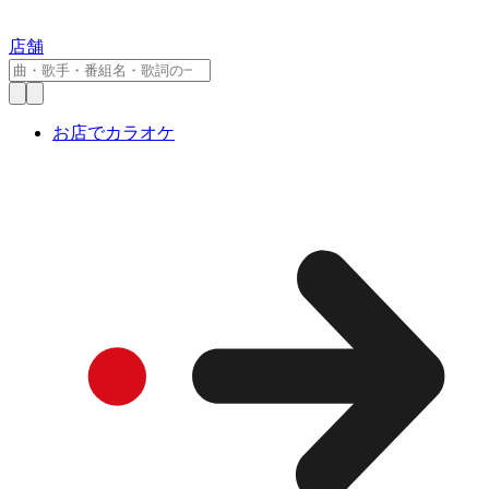
店舗
お店でカラオケ