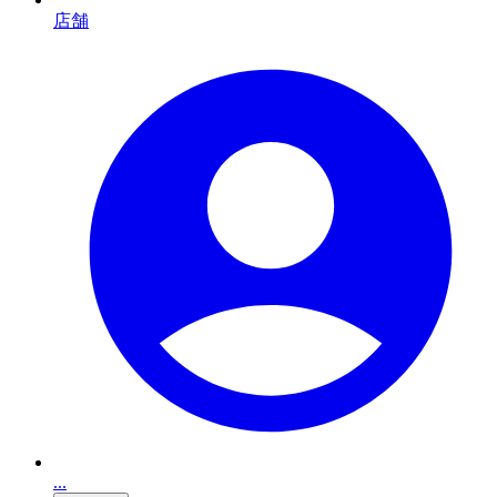
店舗
...