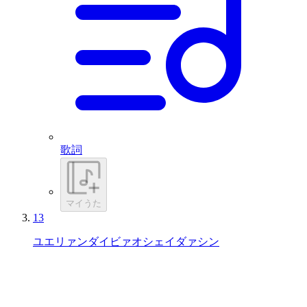
歌詞
マイうた
13
ユエリァンダイビァオシェイダァシン