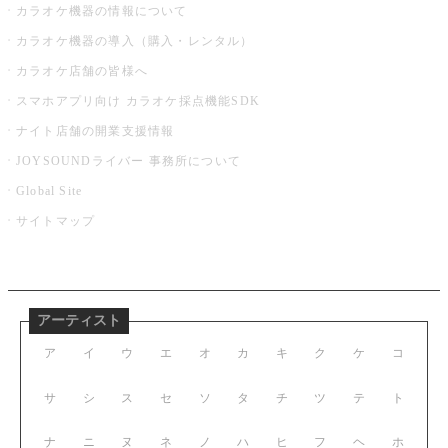
カラオケ機器の情報について
カラオケ機器の導入（購入・レンタル）
カラオケ店舗の皆様へ
スマホアプリ向け カラオケ採点機能SDK
ナイト店舗の開業支援情報
JOYSOUNDライバー 事務所について
Global Site
サイトマップ
アーティスト
ア
イ
ウ
エ
オ
カ
キ
ク
ケ
コ
サ
シ
ス
セ
ソ
タ
チ
ツ
テ
ト
ナ
ニ
ヌ
ネ
ノ
ハ
ヒ
フ
ヘ
ホ