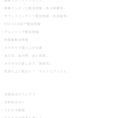
新曲トレンドランキング
映像コンテンツ配信情報（本人映像等）
サウンドコンテンツ配信情報（生演奏等）
VOCALOID™配信情報
アニメソング配信情報
外国曲配信情報
カラオケで盛り上がる曲
あの日、あの時、あの音楽。
カラオケの楽しみ方『新様式』
気持ちよく歌おう！『マスクエフェクト』
お店でもっと楽しむ
全国採点グランプリ
分析採点AI＋
うたスキ動画
カラオケで楽器を弾こう