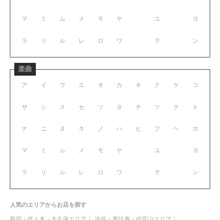
マ
ミ
ム
メ
モ
ヤ
ユ
ヨ
ラ
リ
ル
レ
ロ
ワ
ヲ
ン
楽曲
ア
イ
ウ
エ
オ
カ
キ
ク
ケ
コ
サ
シ
ス
セ
ソ
タ
チ
ツ
テ
ト
ナ
ニ
ヌ
ネ
ノ
ハ
ヒ
フ
ヘ
ホ
マ
ミ
ム
メ
モ
ヤ
ユ
ヨ
ラ
リ
ル
レ
ロ
ワ
ヲ
ン
人気のエリアからお店を探す
新宿・代々木・大久保エリア
渋谷・恵比寿・代官山エリア