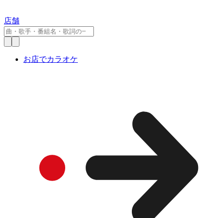
店舗
お店でカラオケ