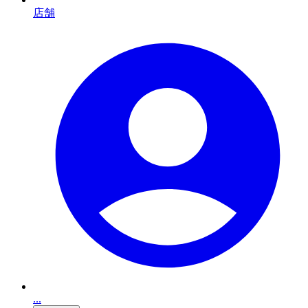
店舗
...