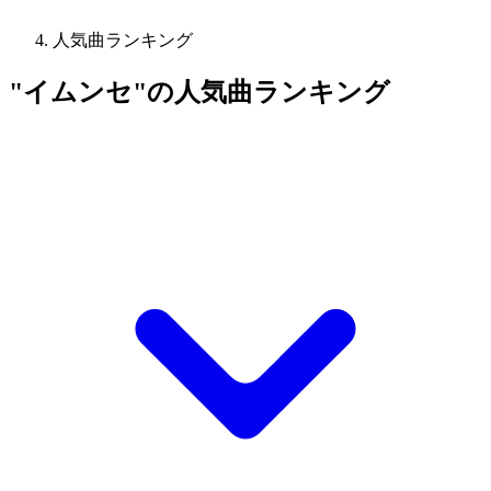
人気曲ランキング
"イムンセ"の人気曲ランキング