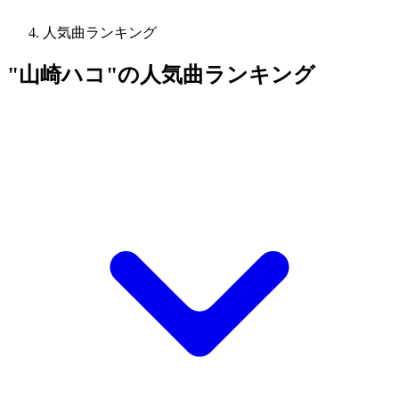
人気曲ランキング
"山崎ハコ"の人気曲ランキング