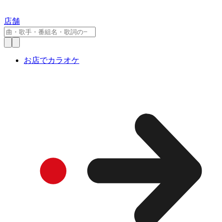
店舗
お店でカラオケ