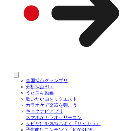
全国採点グランプリ
分析採点AI＋
うたスキ動画
歌いたい曲をリクエスト
カラオケで楽器を弾こう
キョクナビアプリ
スマホがカラオケリモコン
サビだけを気持ちよく『サビカラ』
子供向けコンテンツ『JOYKIDS』