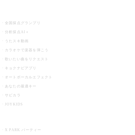
お店でもっと楽しむ
全国採点グランプリ
分析採点AI＋
うたスキ動画
カラオケで楽器を弾こう
歌いたい曲をリクエスト
キョクナビアプリ
オートボーカルエフェクト
あなたの最適キー
サビカラ
JOYKIDS
X PARK
X PARK パーティー