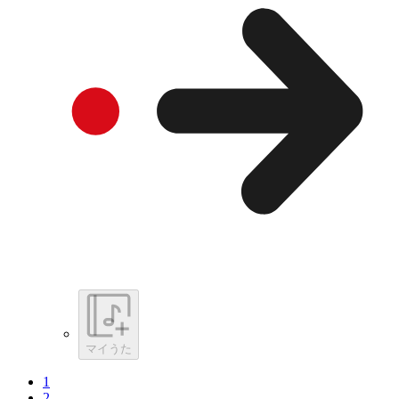
マイうた
1
2