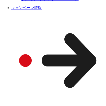
キャンペーン情報