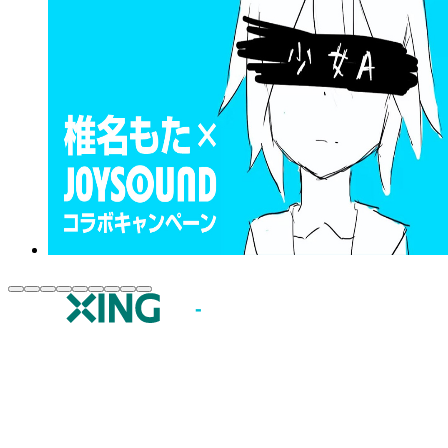
JOYSOUND.comトップ
カラオケ楽曲・歌詞検索