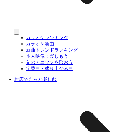
カラオケランキング
カラオケ新曲
新曲トレンドランキング
本人映像で楽しもう
旬のアニソンを歌おう
定番曲・盛り上がる曲
お店でもっと楽しむ