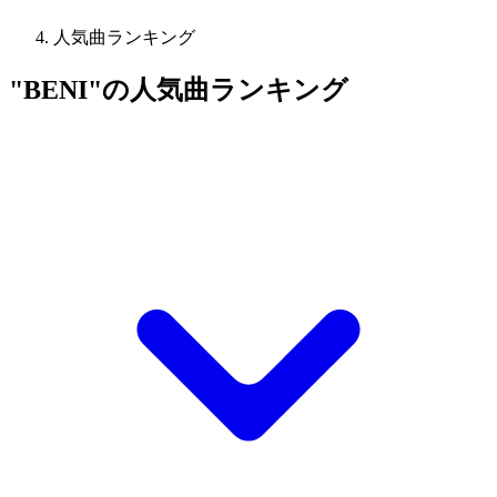
人気曲ランキング
"BENI"の人気曲ランキング