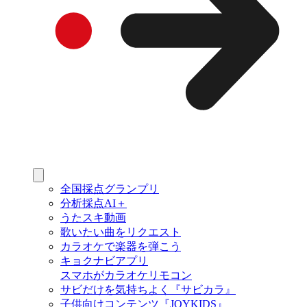
全国採点グランプリ
分析採点AI＋
うたスキ動画
歌いたい曲をリクエスト
カラオケで楽器を弾こう
キョクナビアプリ
スマホがカラオケリモコン
サビだけを気持ちよく『サビカラ』
子供向けコンテンツ『JOYKIDS』