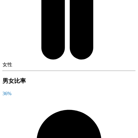
女性
男女比率
36
%