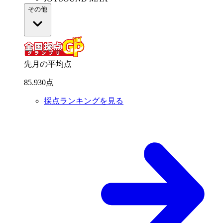
その他
先月の平均点
85
.
930
点
採点ランキングを見る