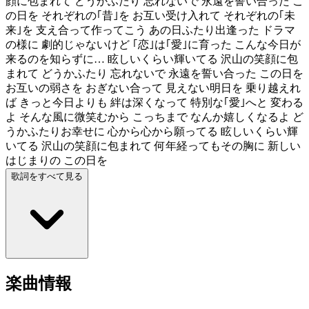
顔に包まれて どうかふたり 忘れないで 永遠を誓い合った こ
の日を それぞれの｢昔｣を お互い受け入れて それぞれの｢未
来｣を 支え合って作ってこう あの日ふたり出逢った ドラマ
の様に 劇的じゃないけど ｢恋｣は｢愛｣に育った こんな今日が
来るのを知らずに… 眩しいくらい輝いてる 沢山の笑顔に包
まれて どうかふたり 忘れないで 永遠を誓い合った この日を
お互いの弱さを おぎない合って 見えない明日を 乗り越えれ
ば きっと今日よりも 絆は深くなって 特別な｢愛｣へと 変わる
よ そんな風に微笑むから こっちまで なんか嬉しくなるよ ど
うかふたりお幸せに 心から心から願ってる 眩しいくらい輝
いてる 沢山の笑顔に包まれて 何年経ってもその胸に 新しい
はじまりの この日を
歌詞をすべて見る
楽曲情報