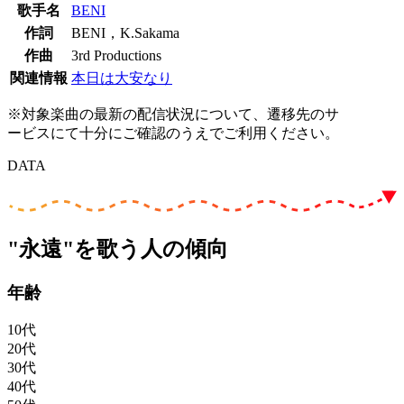
歌手名
BENI
作詞
BENI，K.Sakama
作曲
3rd Productions
関連情報
本日は大安なり
※対象楽曲の最新の配信状況について、遷移先のサ
ービスにて十分にご確認のうえでご利用ください。
DATA
"永遠"を歌う人の傾向
年齢
10代
20代
30代
40代