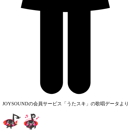
JOYSOUNDの会員サービス「うたスキ」の歌唱データより