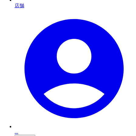
店舗
...