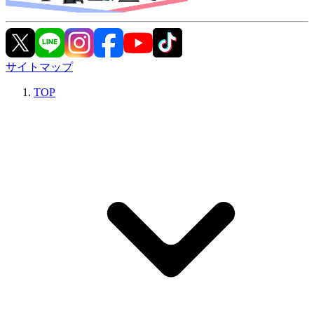
サイトマップ
TOP