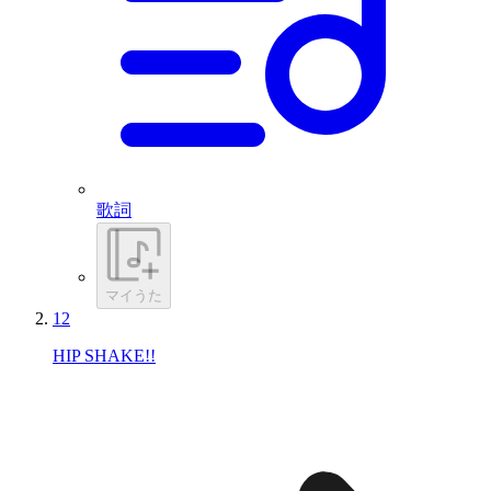
歌詞
マイうた
12
HIP SHAKE!!