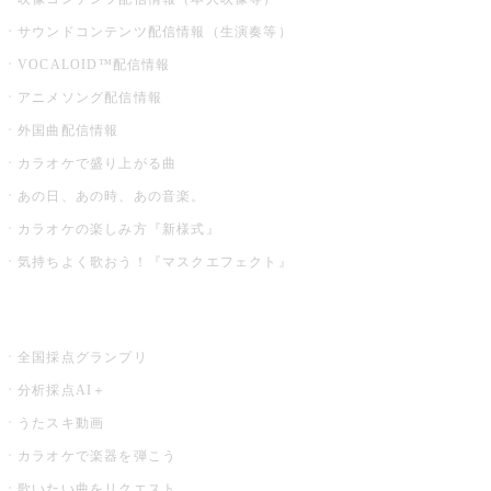
サウンドコンテンツ配信情報（生演奏等）
VOCALOID™配信情報
アニメソング配信情報
外国曲配信情報
カラオケで盛り上がる曲
あの日、あの時、あの音楽。
カラオケの楽しみ方『新様式』
気持ちよく歌おう！『マスクエフェクト』
お店でもっと楽しむ
全国採点グランプリ
分析採点AI＋
うたスキ動画
カラオケで楽器を弾こう
歌いたい曲をリクエスト