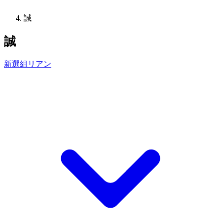
誠
誠
新選組リアン