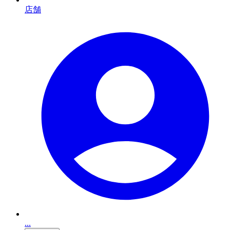
店舗
...