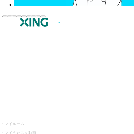
JOYSOUND.comトップ
カラオケ楽曲・歌詞検索
カラオケ店舗検索
全国カラオケ大会
イベント・キャンペーン
うたスキ
マイルーム
マイうたスキ動画