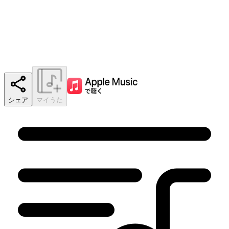
シェア
マイうた