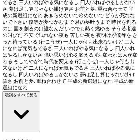
でるさ 三人いればやる気になるし 四人いればやるしかない
さ 夢は足し算じゃない掛け算さ お前と夢､重ね合わせて 平
成の新選組になれ あきらめないで冷めないで どうか死なな
いで下さい 僕等が夢つかむまで 君の夢叶うまで 時代を創る
のは 国を創るのは誰なんだ いつでも熱く燃ゆる そう若者達
の叫びだ 不安で眠れない夜も 苦しい夜も 夜明けが僕等を き
っと待っている (行こうぜ) 一人じゃ何も出来ないけど 二人
になれば元気もでるさ 三人いればやる気になるし 四人いれ
ばやるしかないさ 強い思いは心を変える 心､変われば人が変
わる そしてやがて時代を変える (行こうぜ) 一人じゃ何も出
来ないけど 二人になれば元気もでるさ 三人いればやる気に
なるし 四人いればやるしかないさ 夢は足し算じゃない掛け
算さ お前と夢､重ね合わせて 平成の新選組になれ 平成の新
選組になれ
歌詞をすべて見る