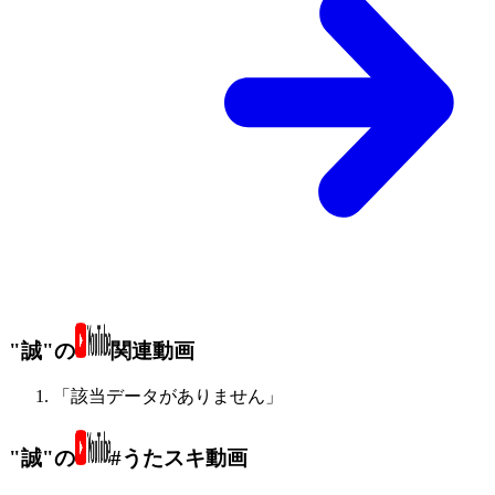
"誠"の
関連動画
「該当データがありません」
"誠"の
#うたスキ動画