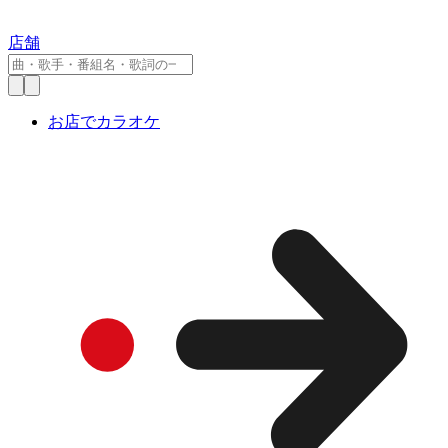
店舗
お店でカラオケ