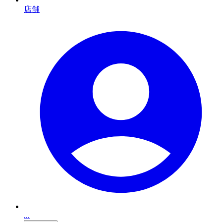
店舗
...