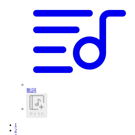
歌詞
マイうた
1
2