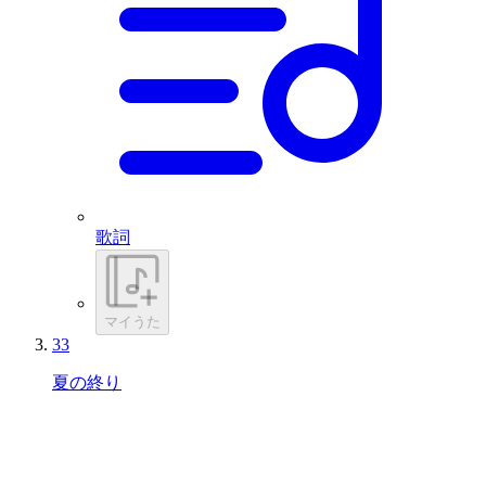
歌詞
マイうた
33
夏の終り