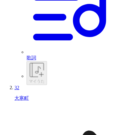
歌詞
マイうた
32
大寒町