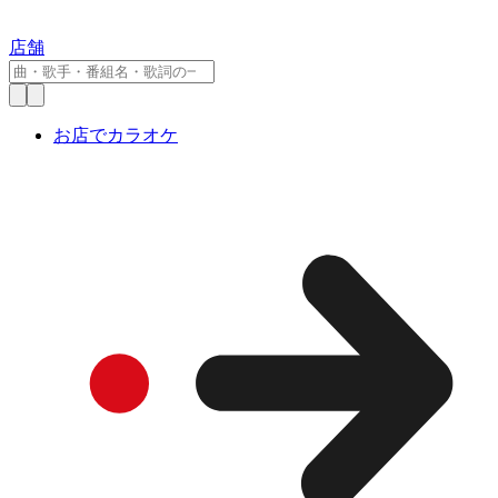
店舗
お店でカラオケ