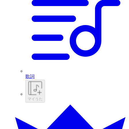
歌詞
マイうた