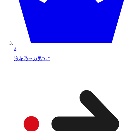
3
浪花乃ラガ男”G”