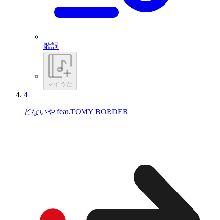
歌詞
マイうた
4
どないや feat.TOMY BORDER