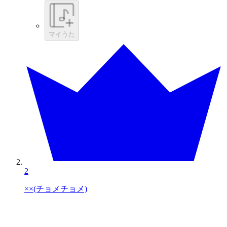
マイうた
2
××(チョメチョメ)