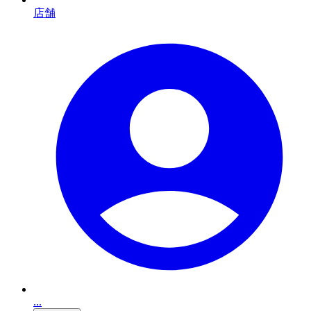
店舗
...