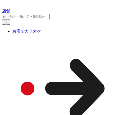
店舗
お店でカラオケ