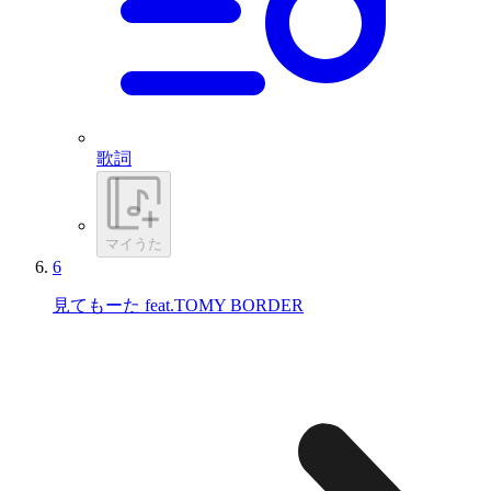
歌詞
マイうた
6
見てもーた feat.TOMY BORDER