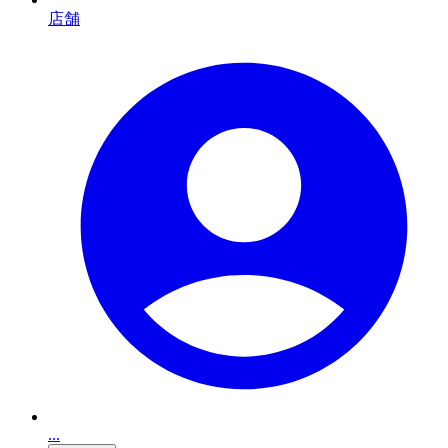
店舗
...