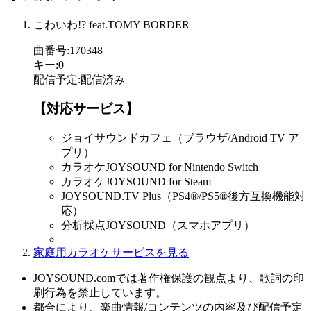
こわいわ!? feat.TOMY BORDER
曲番号
:
170348
キー
:
0
配信予定
:
配信済み
【対応サービス】
ジョイサウンドカフェ（ブラウザ/Android TV ア
プリ）
カラオケJOYSOUND for Nintendo Switch
カラオケJOYSOUND for Steam
JOYSOUND.TV Plus（PS4®/PS5®後方互換機能対
応）
分析採点JOYSOUND（スマホアプリ）
家庭用カラオケサービスを見る
JOYSOUND.comでは著作権保護の観点より、歌詞の印
刷行為を禁止しています。
都合により、楽曲情報/コンテンツの内容及び配信予定