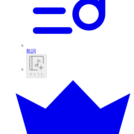
歌詞
マイうた