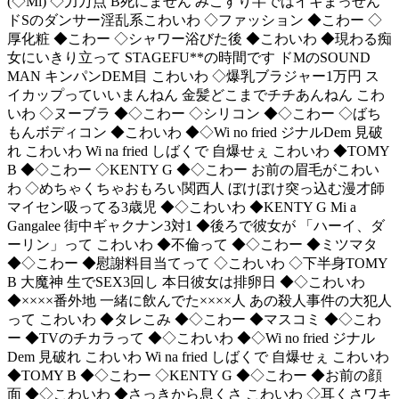
(◇Mi) ◇力万点 B死にません みこすり半ではイキまっせん
ドSのダンサー淫乱系こわいわ ◇ファッション ◆こわー ◇
厚化粧 ◆こわー ◇シャワー浴びた後 ◆こわいわ ◆現わる痴
女にいきり立って STAGEFU**の時間です ドMのSOUND
MAN キンパンDEM目 こわいわ ◇爆乳ブラジャー1万円 ス
イカップっていいまんねん 金髪どこまでチチあんねん こわ
いわ ◇ヌーブラ ◆◇こわー ◇シリコン ◆◇こわー ◇ばち
もんボディコン ◆こわいわ ◆◇Wi no fried ジナルDem 見破
れ こわいわ Wi na fried しばくで 自爆せぇ こわいわ ◆TOMY
B ◆◇こわー ◇KENTY G ◆◇こわー お前の眉毛がこわい
わ ◇めちゃくちゃおもろい関西人 ぼけぼけ突っ込む漫才師
マイセン吸ってる3歳児 ◆◇こわいわ ◆KENTY G Mi a
Gangalee 街中ギャクナン3対1 ◆後ろで彼女が 「ハーイ、ダ
ーリン」って こわいわ ◆不倫って ◆◇こわー ◆ミツマタ
◆◇こわー ◆慰謝料目当てって ◇こわいわ ◇下半身TOMY
B 大魔神 生でSEX3回し 本日彼女は排卵日 ◆◇こわいわ
◆××××番外地 一緒に飲んでた××××人 あの殺人事件の大犯人
って こわいわ ◆タレこみ ◆◇こわー ◆マスコミ ◆◇こわ
ー ◆TVのチカラって ◆◇こわいわ ◆◇Wi no fried ジナル
Dem 見破れ こわいわ Wi na fried しばくで 自爆せぇ こわいわ
◆TOMY B ◆◇こわー ◇KENTY G ◆◇こわー ◆お前の顔
面 ◆◇こわいわ ◆さっきから息くさ こわいわ ◇耳くさワキ