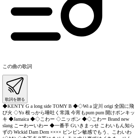
この曲の歌詞
歌詞を贈る
◆KENTY G a long side TOMY B ◆◇Wi a 淀川 origi 全国に飛
び火 ◇Yo 根っから唾吐く常識 今宵もpum pum 開けポンキッ
キ ◆Jamaica ◆◇こわー ◇ニッポン ◆◇こわー Brand new
slang こーわーいわー ◆一番手 Gいきまっせ こわいもん知ら
ずの Wickid Dam Dem ×××× ビンビン敏感でもう、こわいわ