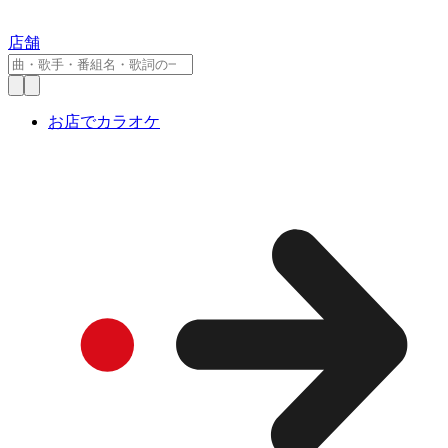
店舗
お店でカラオケ