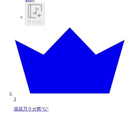
マイうた
3
浪花乃ラガ男”G”