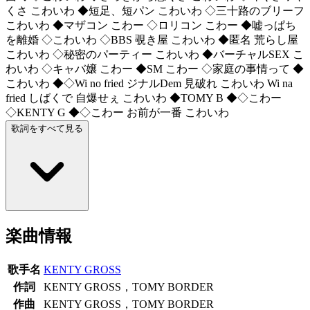
くさ こわいわ ◆短足、短パン こわいわ ◇三十路のブリーフ
こわいわ ◆マザコン こわー ◇ロリコン こわー ◆嘘っぱち
を離婚 ◇こわいわ ◇BBS 覗き屋 こわいわ ◆匿名 荒らし屋
こわいわ ◇秘密のパーティー こわいわ ◆バーチャルSEX こ
わいわ ◇キャバ嬢 こわー ◆SM こわー ◇家庭の事情って ◆
こわいわ ◆◇Wi no fried ジナルDem 見破れ こわいわ Wi na
fried しばくで 自爆せぇ こわいわ ◆TOMY B ◆◇こわー
◇KENTY G ◆◇こわー お前が一番 こわいわ
歌詞をすべて見る
楽曲情報
歌手名
KENTY GROSS
作詞
KENTY GROSS，TOMY BORDER
作曲
KENTY GROSS，TOMY BORDER