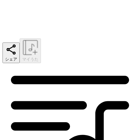
シェア
マイうた