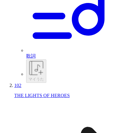
歌詞
マイうた
102
THE LIGHTS OF HEROES