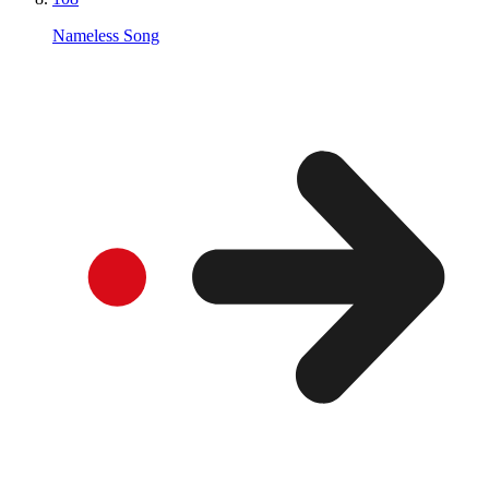
Nameless Song