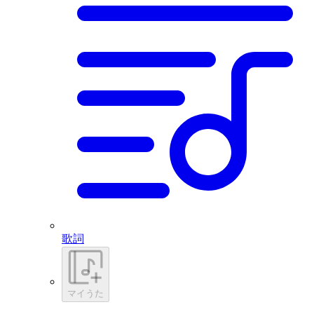
歌詞
マイうた