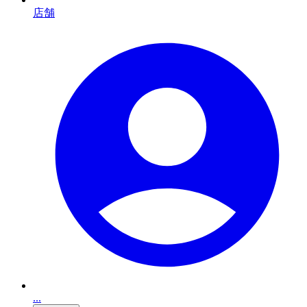
店舗
...