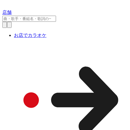
店舗
お店でカラオケ