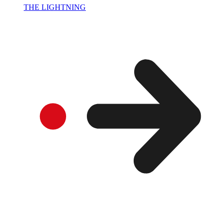
THE LIGHTNING