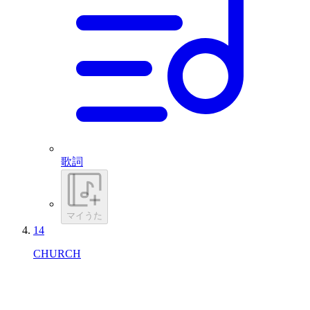
歌詞
マイうた
14
CHURCH