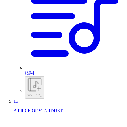
歌詞
マイうた
15
A PIECE OF STARDUST