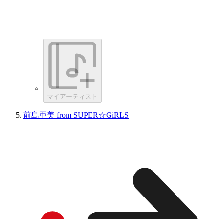
マイアーティスト
前島亜美 from SUPER☆GiRLS