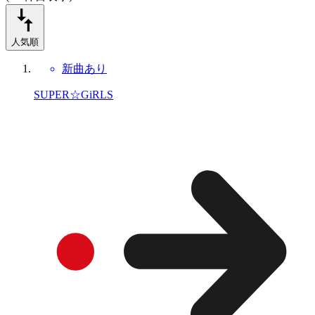
人気順
新曲あり
SUPER☆GiRLS