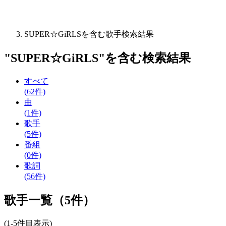
SUPER☆GiRLSを含む歌手検索結果
"
SUPER☆GiRLS
"を含む
検索結果
すべて
(62件)
曲
(1件)
歌手
(5件)
番組
(0件)
歌詞
(56件)
歌手一覧（5件）
(1-5件目表示)