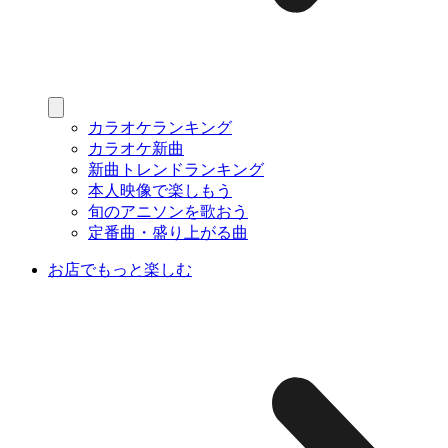
カラオケランキング
カラオケ新曲
新曲トレンドランキング
本人映像で楽しもう
旬のアニソンを歌おう
定番曲・盛り上がる曲
お店でもっと楽しむ