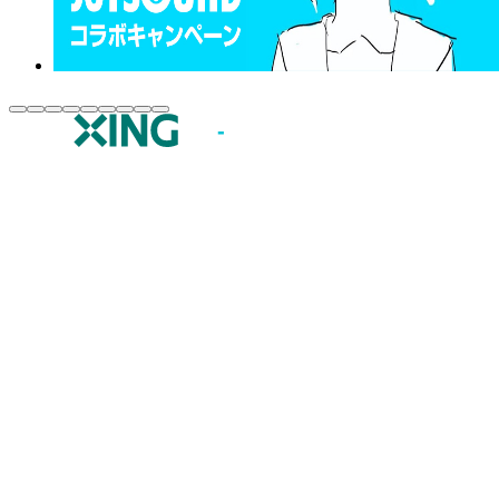
JOYSOUND.comトップ
カラオケ楽曲・歌詞検索
カラオケ店舗検索
全国カラオケ大会
イベント・キャンペーン
うたスキ