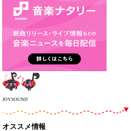
JOYSOUND
オススメ情報