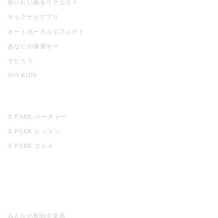
歌いたい曲をリクエスト
キョクナビアプリ
オートボーカルエフェクト
あなたの最適キー
サビカラ
JOYKIDS
X PARK
X PARK パーティー
X PARK レッスン
X PARK プレイ
みるハコ
うたスキ ミュージックポスト
みんなの配信中楽曲