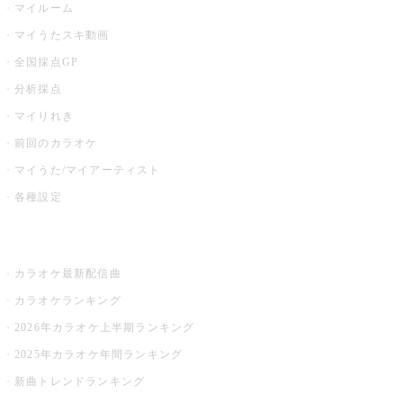
マイルーム
マイうたスキ動画
全国採点GP
分析採点
マイりれき
前回のカラオケ
マイうた/マイアーティスト
各種設定
お店でカラオケ
カラオケ最新配信曲
カラオケランキング
2026年カラオケ上半期ランキング
2025年カラオケ年間ランキング
新曲トレンドランキング