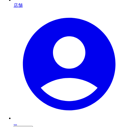
店舗
...