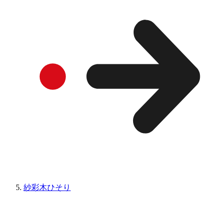
紗彩木ひそり