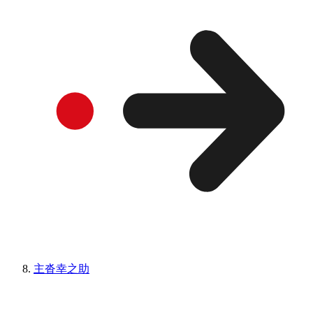
主沓幸之助