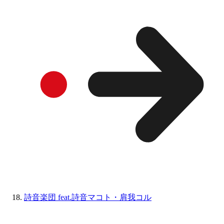
詩音楽団 feat.詩音マコト・肩我コル