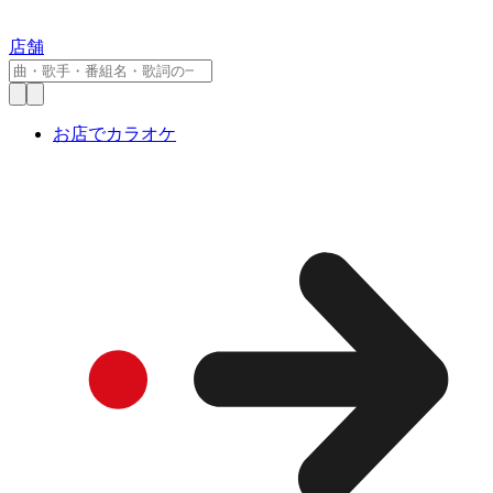
店舗
お店でカラオケ