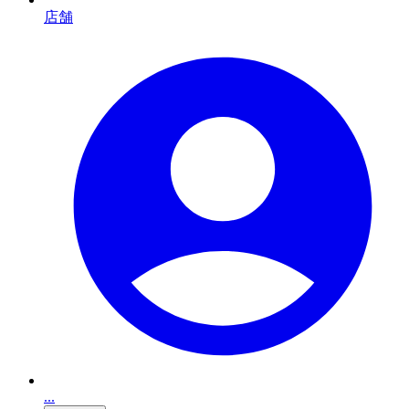
店舗
...