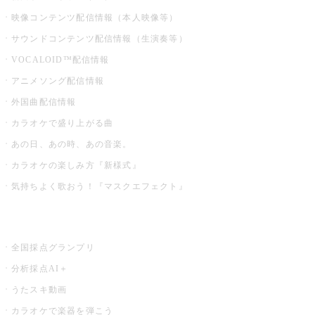
映像コンテンツ配信情報（本人映像等）
サウンドコンテンツ配信情報（生演奏等）
VOCALOID™配信情報
アニメソング配信情報
外国曲配信情報
カラオケで盛り上がる曲
あの日、あの時、あの音楽。
カラオケの楽しみ方『新様式』
気持ちよく歌おう！『マスクエフェクト』
お店でもっと楽しむ
全国採点グランプリ
分析採点AI＋
うたスキ動画
カラオケで楽器を弾こう