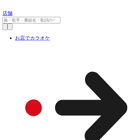
店舗
お店でカラオケ