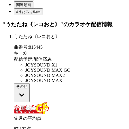
関連動画
#うたスキ動画
"うたたね《レコおと》"
のカラオケ配信情報
うたたね《レコおと》
曲番号
:
815445
キー
:
0
配信予定
:
配信済み
JOYSOUND X1
JOYSOUND MAX GO
JOYSOUND MAX2
JOYSOUND MAX
その他
先月の平均点
87
.
132
点