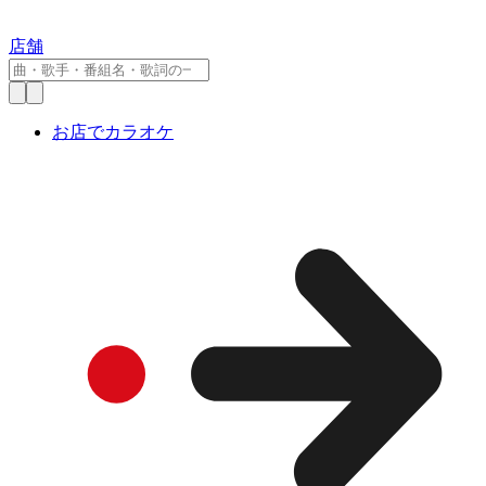
店舗
お店でカラオケ