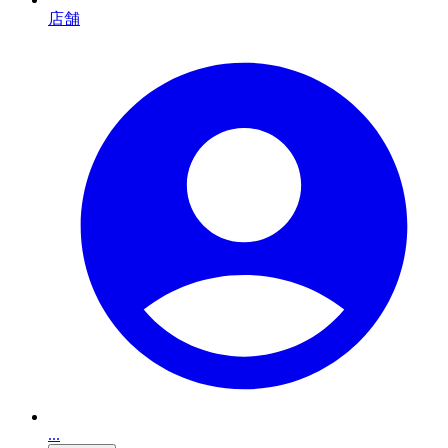
店舗
...