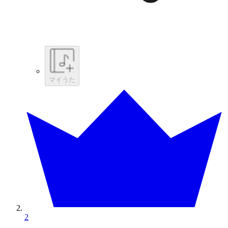
マイうた
2