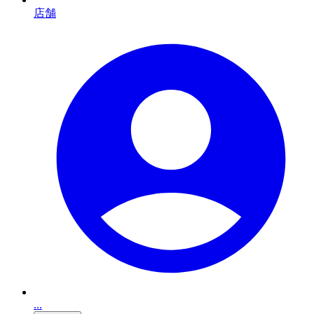
店舗
...