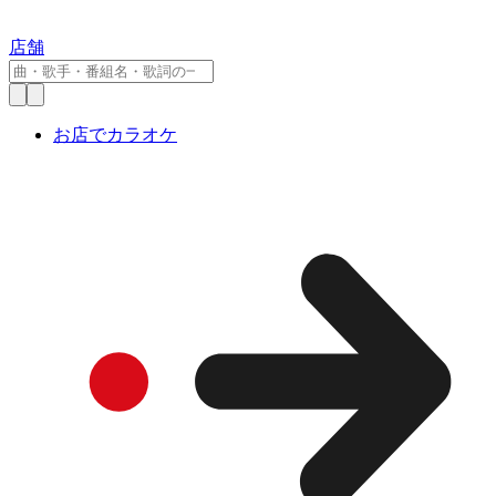
店舗
お店でカラオケ