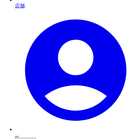
店舗
...