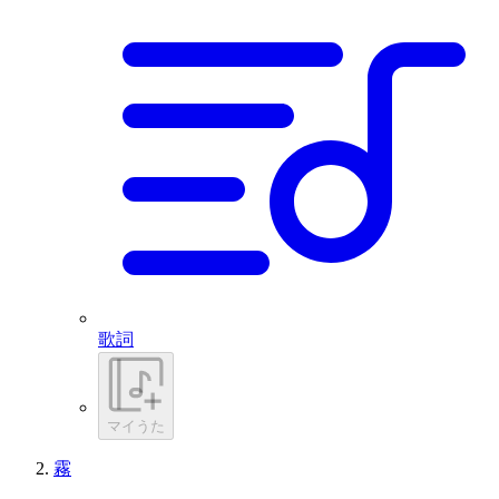
歌詞
マイうた
霧