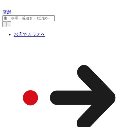
店舗
お店でカラオケ