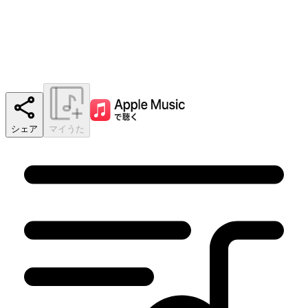
シェア
マイうた