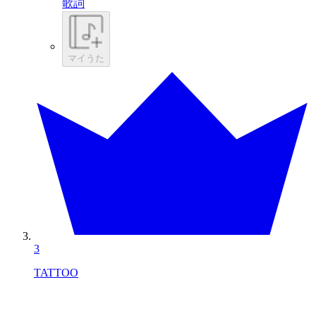
歌詞
マイうた
3
TATTOO