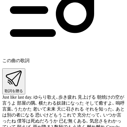
この曲の歌詞
歌詞を贈る
Just like last day. ゆらり歌え､歩き疲れ 見上げる 朝焼けの空が
言うよ 部屋の隅､ 横たわる奴隷になった そして癒すよ､ 嗚呼
言葉､うたかた 老いて未来 天に召される それを知った､ あと
は別の者になる 恐いけどもうこれで 充分だって､ いつか言
ったね 僕等は死ぬだろうか 已む無くある､ 気怠さをわかっ
ていて 願えば､雨が降る? 数秒でもう遠く 離れ離れ Crawly