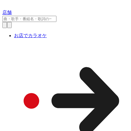
店舗
お店でカラオケ