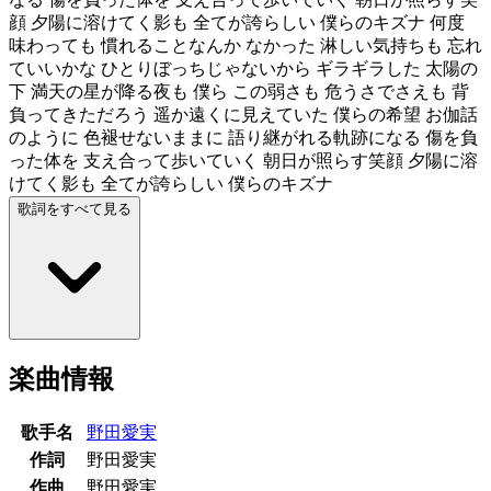
顔 夕陽に溶けてく影も 全てが誇らしい 僕らのキズナ 何度
味わっても 慣れることなんか なかった 淋しい気持ちも 忘れ
ていいかな ひとりぼっちじゃないから ギラギラした 太陽の
下 満天の星が降る夜も 僕ら この弱さも 危うさでさえも 背
負ってきただろう 遥か遠くに見えていた 僕らの希望 お伽話
のように 色褪せないままに 語り継がれる軌跡になる 傷を負
った体を 支え合って歩いていく 朝日が照らす笑顔 夕陽に溶
けてく影も 全てが誇らしい 僕らのキズナ
歌詞をすべて見る
楽曲情報
歌手名
野田愛実
作詞
野田愛実
作曲
野田愛実