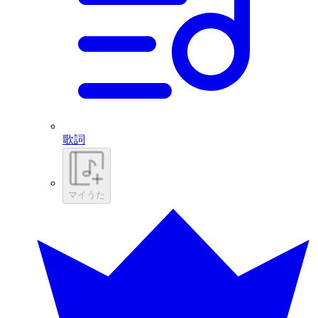
歌詞
マイうた