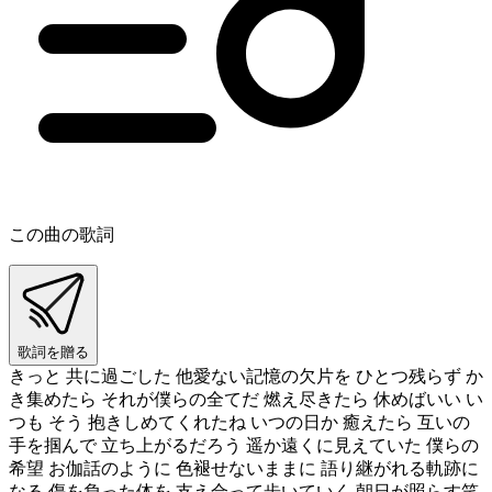
この曲の歌詞
歌詞を贈る
きっと 共に過ごした 他愛ない記憶の欠片を ひとつ残らず か
き集めたら それが僕らの全てだ 燃え尽きたら 休めばいい い
つも そう 抱きしめてくれたね いつの日か 癒えたら 互いの
手を掴んで 立ち上がるだろう 遥か遠くに見えていた 僕らの
希望 お伽話のように 色褪せないままに 語り継がれる軌跡に
なる 傷を負った体を 支え合って歩いていく 朝日が照らす笑