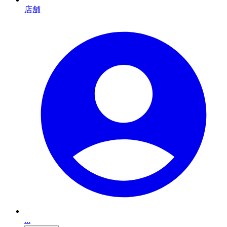
店舗
...