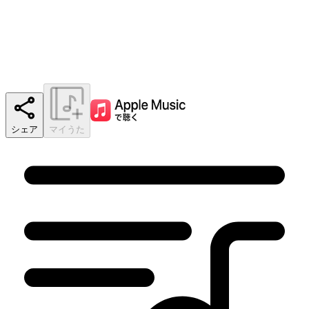
シェア
マイうた