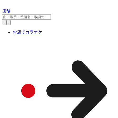
店舗
お店でカラオケ