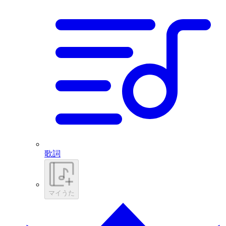
歌詞
マイうた