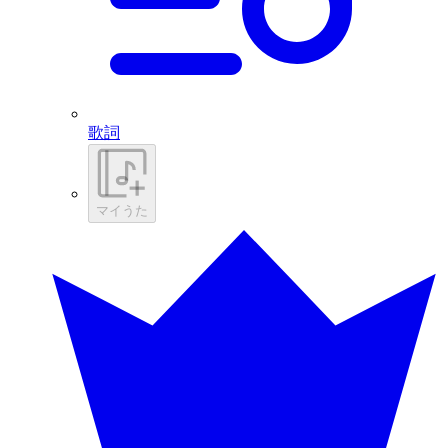
歌詞
マイうた