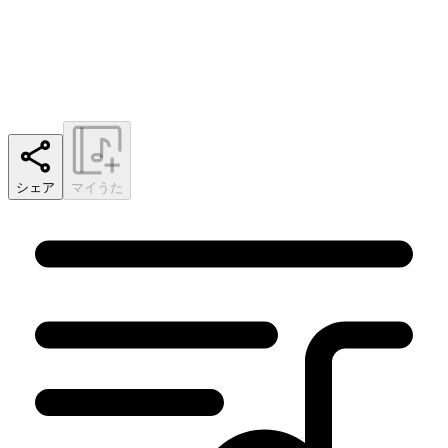
シェア
マイうた