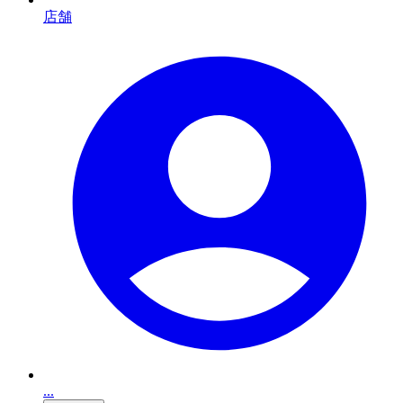
店舗
...