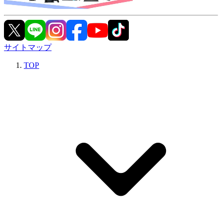
サイトマップ
TOP