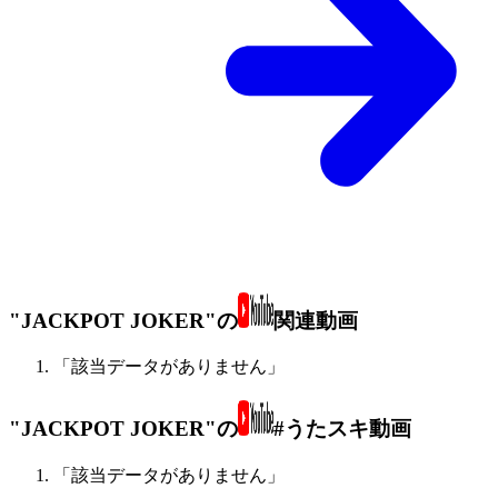
"JACKPOT JOKER"の
関連動画
「該当データがありません」
"JACKPOT JOKER"の
#うたスキ動画
「該当データがありません」