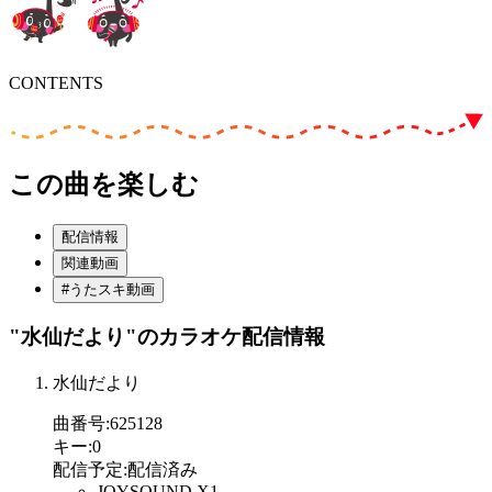
CONTENTS
この曲を楽しむ
配信情報
関連動画
#うたスキ動画
"水仙だより"
のカラオケ配信情報
水仙だより
曲番号
:
625128
キー
:
0
配信予定
:
配信済み
JOYSOUND X1