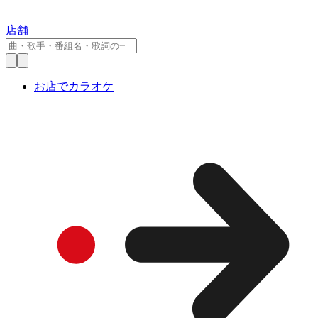
店舗
お店でカラオケ