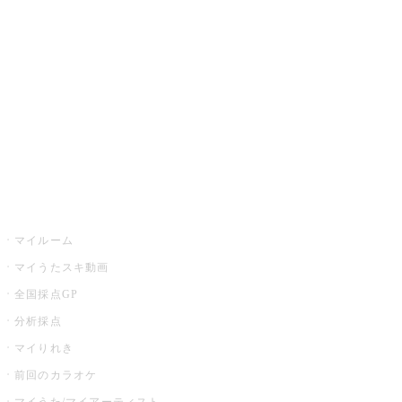
カラオケ楽曲・歌詞検索
カラオケ店舗検索
全国カラオケ大会
イベント・キャンペーン
うたスキ
マイルーム
マイうたスキ動画
全国採点GP
分析採点
マイりれき
前回のカラオケ
マイうた/マイアーティスト