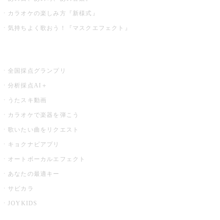
カラオケの楽しみ方『新様式』
気持ちよく歌おう！『マスクエフェクト』
お店でもっと楽しむ
全国採点グランプリ
分析採点AI＋
うたスキ動画
カラオケで楽器を弾こう
歌いたい曲をリクエスト
キョクナビアプリ
オートボーカルエフェクト
あなたの最適キー
サビカラ
JOYKIDS