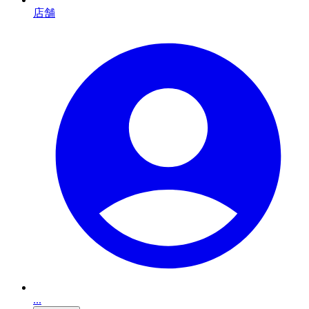
店舗
...