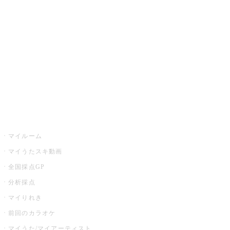
カラオケ楽曲・歌詞検索
カラオケ店舗検索
全国カラオケ大会
イベント・キャンペーン
うたスキ
マイルーム
マイうたスキ動画
全国採点GP
分析採点
マイりれき
前回のカラオケ
マイうた/マイアーティスト