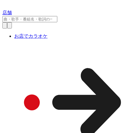
店舗
お店でカラオケ