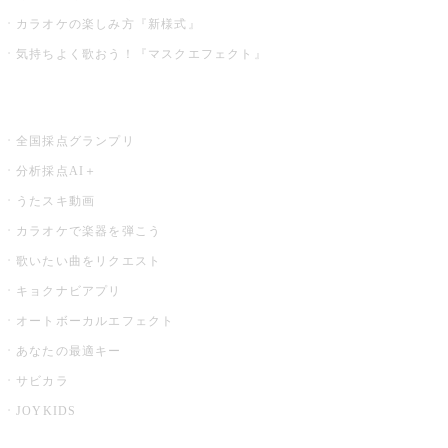
カラオケの楽しみ方『新様式』
気持ちよく歌おう！『マスクエフェクト』
お店でもっと楽しむ
全国採点グランプリ
分析採点AI＋
うたスキ動画
カラオケで楽器を弾こう
歌いたい曲をリクエスト
キョクナビアプリ
オートボーカルエフェクト
あなたの最適キー
サビカラ
JOYKIDS