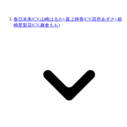
春日未来(CV.山崎はるか) 最上静香(CV.田所あずさ) 箱
崎星梨花(CV.麻倉もも)