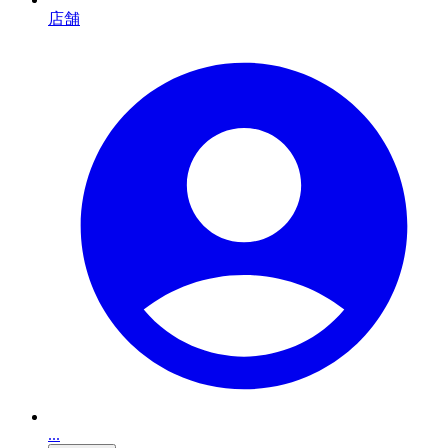
店舗
...