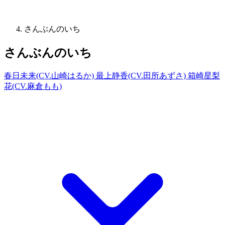
さんぶんのいち
さんぶんのいち
春日未来(CV.山崎はるか) 最上静香(CV.田所あずさ) 箱崎星梨
花(CV.麻倉もも)