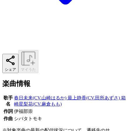
シェア
マイうた
楽曲情報
歌手
春日未来(CV.山崎はるか) 最上静香(CV.田所あずさ) 箱
名
崎星梨花(CV.麻倉もも)
作詞
伊福部崇
作曲
シバタトモキ
※対象楽曲の最新の配信状況について、遷移先のサ