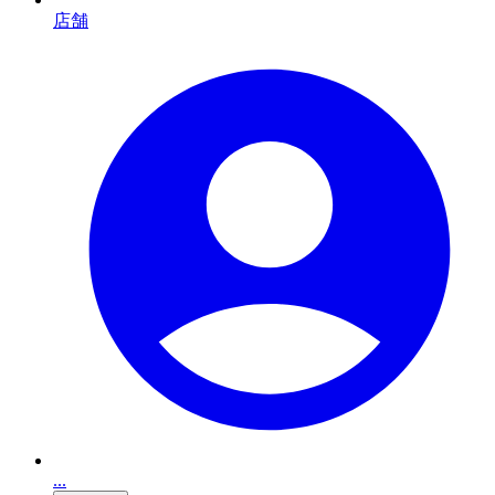
店舗
...