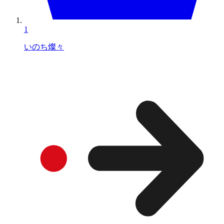
1
いのち燦々