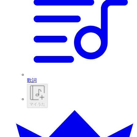
歌詞
マイうた