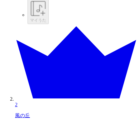
マイうた
2
風の丘