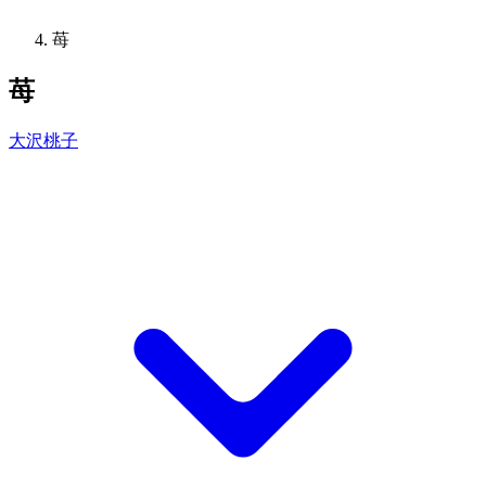
苺
苺
大沢桃子