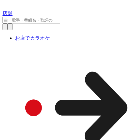
店舗
お店でカラオケ