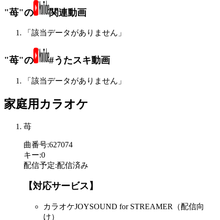
"苺"の
関連動画
「該当データがありません」
"苺"の
#うたスキ動画
「該当データがありません」
家庭用カラオケ
苺
曲番号
:
627074
キー
:
0
配信予定
:
配信済み
【対応サービス】
カラオケJOYSOUND for STREAMER（配信向
け）