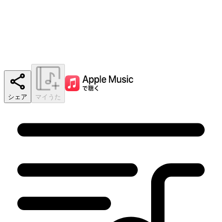
シェア
マイうた