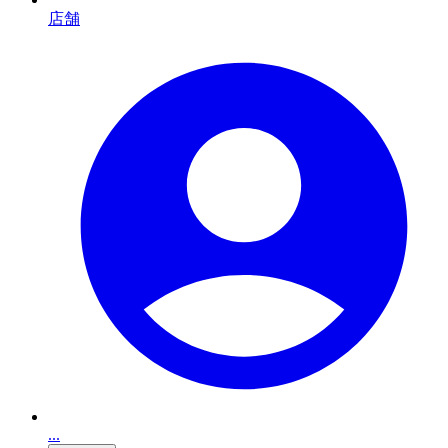
店舗
...