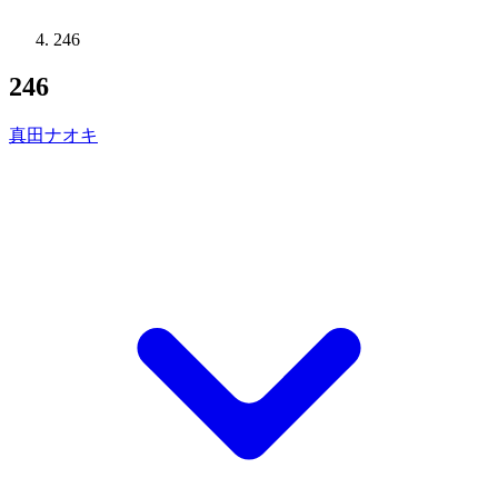
246
246
真田ナオキ