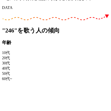
DATA
"246"を歌う人の傾向
年齢
10代
20代
30代
40代
50代
60代~