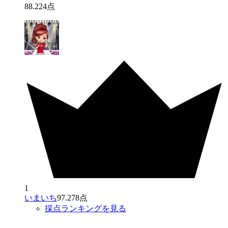
88
.
224
点
1
いまいち
97.278点
採点ランキングを見る