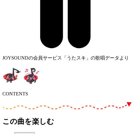
JOYSOUNDの会員サービス「うたスキ」の歌唱データより
CONTENTS
この曲を楽しむ