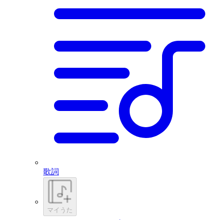
歌詞
マイうた