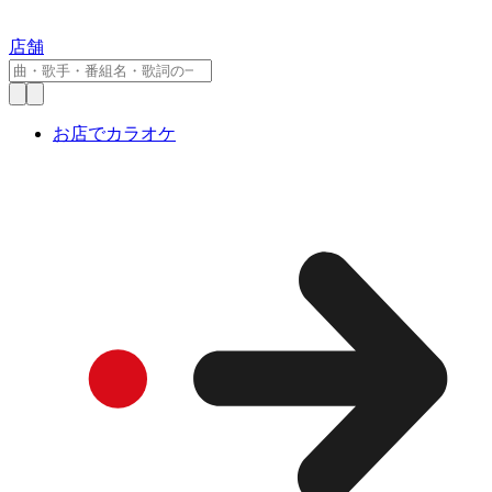
店舗
お店でカラオケ