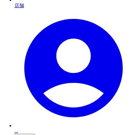
店舗
...