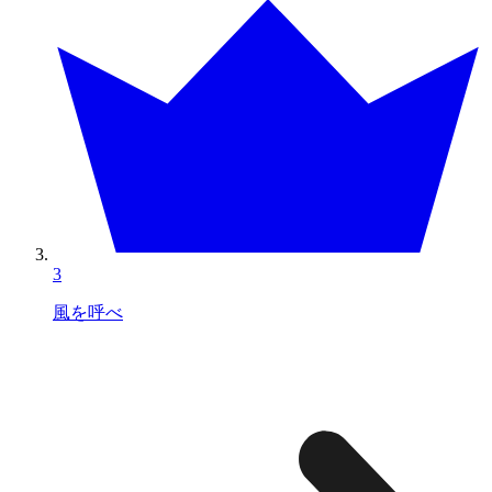
3
風を呼べ