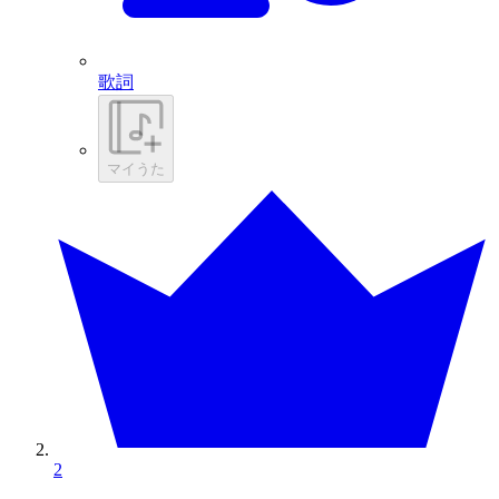
歌詞
マイうた
2